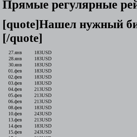
Прямые регулярные рей
[quote]Нашел нужный б
[/quote]
27.янв
183
USD
28.янв
183
USD
30.янв
183
USD
01.фев
183
USD
02.фев
183
USD
03.фев
183
USD
04.фев
213
USD
05.фев
213
USD
06.фев
213
USD
08.фев
183
USD
10.фев
243
USD
13.фев
213
USD
14.фев
183
USD
15.фев
243
USD