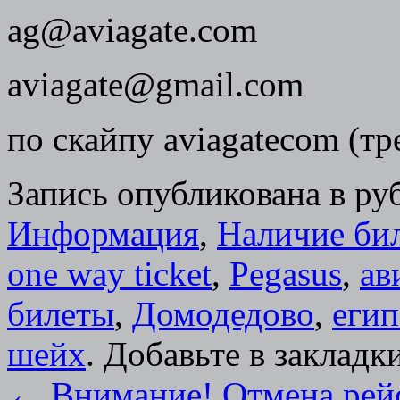
ag@aviagate.com
aviagate@gmail.com
по скайпу aviagatecom (тр
Запись опубликована в р
Информация
,
Наличие би
one way ticket
,
Pegasus
,
ав
билеты
,
Домодедово
,
егип
шейх
. Добавьте в закладк
←
Внимание! Отмена рейс